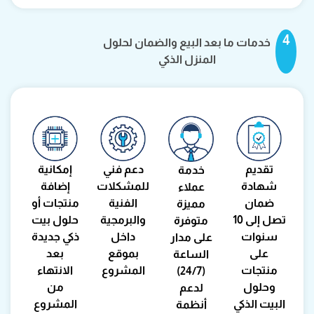
4
خدمات ما بعد البيع والضمان لحلول
المنزل الذكي
تقديم
دعم فني
إمكانية
خدمة
شهادة
للمشكلات
إضافة
عملاء
ضمان
الفنية
منتجات أو
مميزة
تصل إلى 10
والبرمجية
حلول بيت
متوفرة
سنوات
داخل
ذكي جديدة
على مدار
على
بموقع
بعد
الساعة
منتجات
المشروع
الانتهاء
(24/7)
وحلول
من
لدعم
البيت الذكي
المشروع
أنظمة