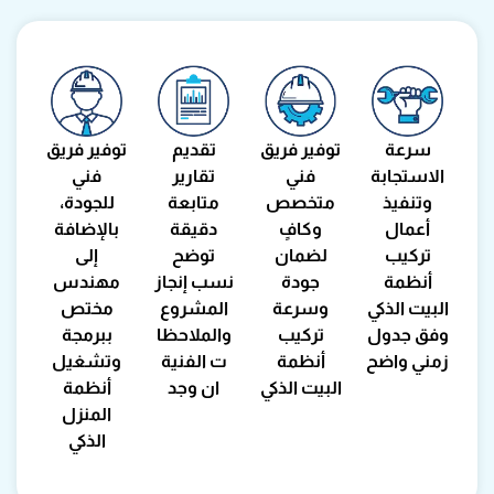
توفير فريق
سرعة
تقديم
توفير فريق
فني
الاستجابة
تقارير
فني
متخصص
وتنفيذ
متابعة
للجودة،
وكافٍ
أعمال
دقيقة
بالإضافة
لضمان
تركيب
توضح
إلى
جودة
أنظمة
نسب إنجاز
مهندس
وسرعة
البيت الذكي
المشروع
مختص
تركيب
وفق جدول
والملاحظا
ببرمجة
أنظمة
زمني واضح
ت الفنية
وتشغيل
البيت الذكي
ان وجد
أنظمة
المنزل
الذكي