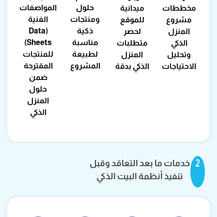
حلول
المواصفات
مخططات
ميدانية
ومنتجات
الفنية
مشروع
للموقع
ذكية
(Data
المنزل
لحصر
مناسبة
Sheets)
الذكي
متطلبات
لطبيعة
للمنتجات
وتحليل
المنزل
المشروع
المقترحة
الاحتياجات
الذكي بدقة
ضمن
حلول
المنزل
الذكي
2
خدمات ما بعد التعاقد وقبل
تنفيذ أنظمة البيت الذكي