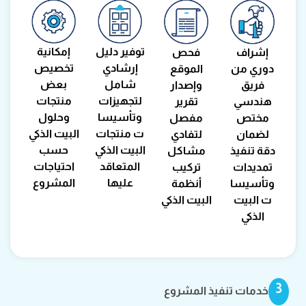
توفير دليل
إمكانية
إشراف
فحص
إرشادي
تخصيص
دوري من
الموقع
شامل
بعض
فريق
وإصدار
لتجهيزات
منتجات
هندسي
تقرير
وتأسيسا
وحلول
مختص
مفصل
ت منتجات
البيت الذكي
لضمان
لتفادي
البيت الذكي
حسب
دقة تنفيذ
مشاكل
المتعاقد
احتياجات
تمديدات
تركيب
عليها
المشروع
وتأسيسا
أنظمة
ت البيت
البيت الذكي
الذكي
3
خدمات تنفيذ المشروع