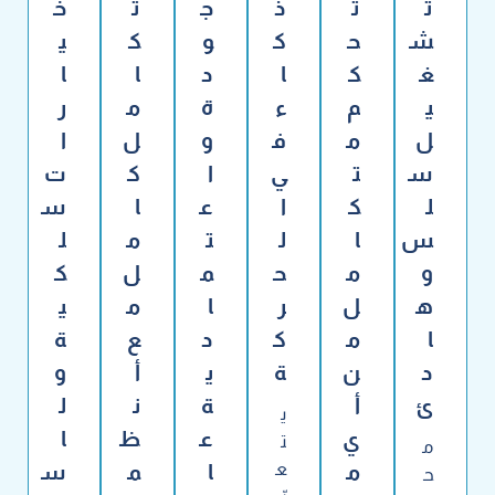
ت
ت
ذ
ج
ت
خ
ش
ح
ك
و
ك
ي
غ
ك
ا
د
ا
ا
ي
م
ء
ة
م
ر
ل
م
ف
و
ل
ا
س
ت
ي
ا
ك
ت
ل
ك
ا
ع
ا
س
س
ا
ل
ت
م
ل
و
م
ح
م
ل
ك
ه
ل
ر
ا
م
ي
ا
م
ك
د
ع
ة
د
ن
ة
ي
أ
و
ئ
أ
ة
ن
ل
ي
ي
ع
ظ
ا
ت
م
م
ع
ا
م
س
ح