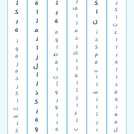
رّ
ر
ك
ل
ة
ل
ف
ك
ا
ي
ا
ك
ا
ا
ن
ة
ل
ي
ل
ت
م
ة
م
ع
ت
م
ح
ن
ا
ح
و
ت
ر
ل
ك
ا
ا
و
ك
ي
م
ص
ز
ف
ت
ة
ف
ف
ر
ل
ل
ا
ي
ا
م
ا
ق
ل
ا
ت
ح
ا
ل
د
ل
أ
ر
ئ
ق
س
و
ذ
ك
يً
ة
ت
ر
ك
ا
ا
ت
ا
و
ت
ي
ع
ع
ئ
ب
س
ة
ل
م
ر
ي
ل
ى
و
ل
ب
ة
ك