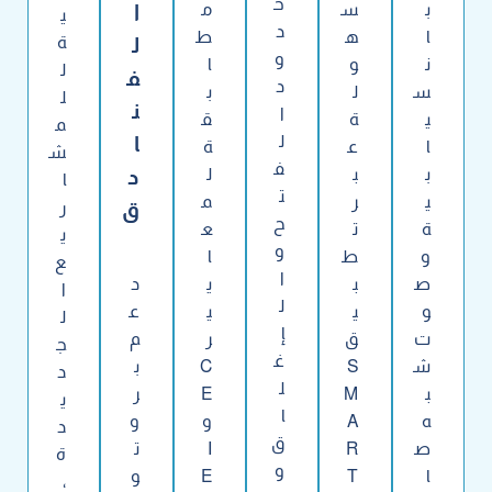
ح
ب
س
م
ا
ي
د
ا
ه
ط
ل
ة
و
ن
و
ا
ل
ف
د
س
ل
ب
ل
ن
ا
ي
ة
ق
م
ل
ا
ا
ع
ة
ش
ف
ب
ب
ل
د
ا
ت
ي
ر
م
ق
ر
ح
ة
ت
ع
ي
و
و
ط
ا
ع
ا
ص
ب
ي
د
ا
ل
و
ي
ي
ع
ل
إ
ت
ق
ر
م
ج
غ
ش
S
C
ب
د
ل
ب
M
E
ر
ي
ا
ه
A
و
و
د
ق
ص
R
I
ت
ة
و
ا
T
E
و
،